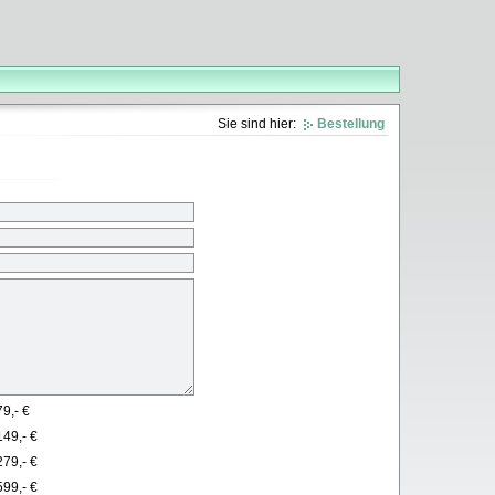
Sie sind hier:
Bestellung
79,- €
149,- €
279,- €
599,- €